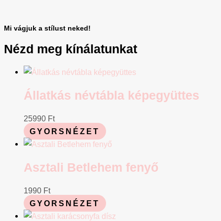
Mi vágjuk a stílust neked!
Nézd meg kínálatunkat
Állatkás névtábla képegyüttes
25990
Ft
GYORSNÉZET
Asztali Betlehem fenyő
1990
Ft
GYORSNÉZET