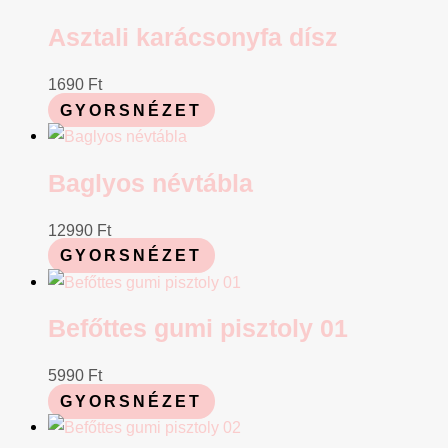
Asztali karácsonyfa dísz
1690
Ft
GYORSNÉZET
Baglyos névtábla
12990
Ft
GYORSNÉZET
Befőttes gumi pisztoly 01
5990
Ft
GYORSNÉZET