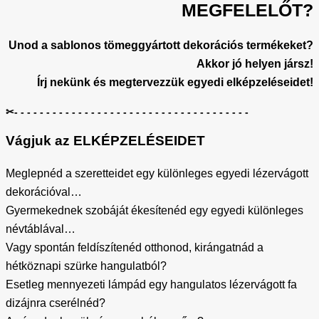
MEGFELELŐT?
Unod a sablonos tömeggyártott dekorációs termékeket?
Akkor jó helyen jársz!
Írj nekünk és megtervezzük egyedi elképzeléseidet!
✂- - - - - - - - - - - - - - - - - - - - - - - - - - - - - - - - - - - - -
Vágjuk az ELKÉPZELÉSEIDET
Meglepnéd a szeretteidet egy különleges egyedi lézervágott
dekorációval…
Gyermekednek szobáját ékesítenéd egy egyedi különleges
névtáblával…
Vagy spontán feldíszítenéd otthonod, kirángatnád a
hétköznapi szürke hangulatból?
Esetleg mennyezeti lámpád egy hangulatos lézervágott fa
dizájnra cserélnéd?