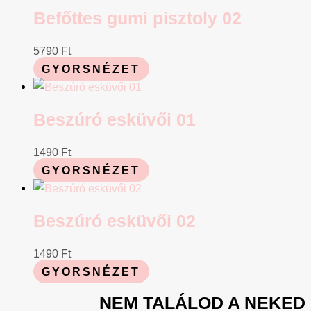
Befőttes gumi pisztoly 02
5790
Ft
GYORSNÉZET
Beszúró esküvői 01
1490
Ft
GYORSNÉZET
Beszúró esküvői 02
1490
Ft
GYORSNÉZET
NEM TALÁLOD A NEKED