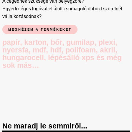
A cégednek szüksége van bélyegzőre?
Egyedi céges logóval ellátott csomagoló dobozt szeretnél
vállalkozásodnak?
MEGNÉZEM A TERMÉKEKET
papír, karton, bőr, gumilap, plexi,
nyersfa, mdf, hdf, polifoam, akril,
hungarocell, lépésálló xps és még
sok más…
Ne maradj le semmiről...