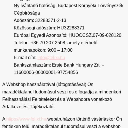
Nyilvántartó hatóság: Budapest Környéki Törvényszék
Cégbírósága
Adószám: 32288371-2-13
Közösségi adószám: HU32288371
Európai Egyedi Azonosító: HUOCCSZ.07-09-028120
Telefon: +36 70 207 2508, amely elérhető
munkanapokon: 9:00 – 17:00
E-mail cím:
info@felixi.hu
Bankszámlaszám: Erste Bank Hungary Zrt. –
11600006-00000001-97754856
A Webshop használatával (látogatásával) Ön
maradéktalanul tudomásul veszi és elfogadja a mindenkori
Felhasználási Feltételeket és a Webshopra vonatkozó
Adatkezelési Tájékoztatót
A
https://www.felixi.hu/
webáruházon történő vásárláskor Ön
fentieken felül maradéktalanul tudomásul veszi a webshop