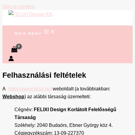
Skip to content
MAIN MENU
Felhasználási feltételek
A
https://www.felixi.hu/
weboldalt (a továbbiakban:
Webshop
) az alábbi társaság üzemelteti:
Cégnév:
FELIXI Design Korlátolt Felelősségű
Társaság
Székhely: 2040 Budaörs, Ebner György köz 4.
Cégjegyzékszám: 13-09-227370