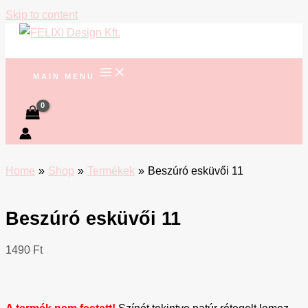
Skip to content
MAIN MENU
Home
Shop
Termékek
Beszúró esküvői 11
Beszúró esküvői 11
1490
Ft
A termék nem festett!
Színét tekintve natúr rétegelt lemez.