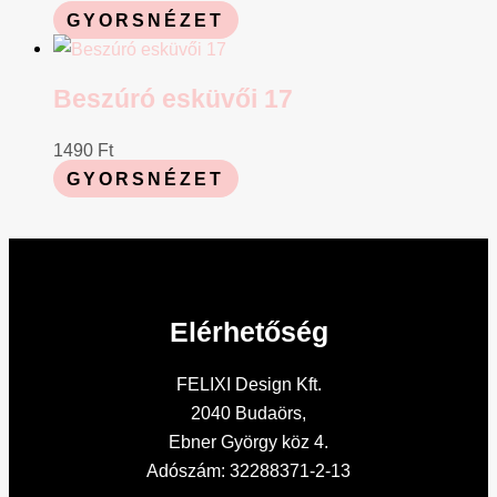
GYORSNÉZET
Beszúró esküvői 17
1490
Ft
GYORSNÉZET
Elérhetőség
FELIXI Design Kft.
2040 Budaörs,
Ebner György köz 4.
Adószám: 32288371-2-13