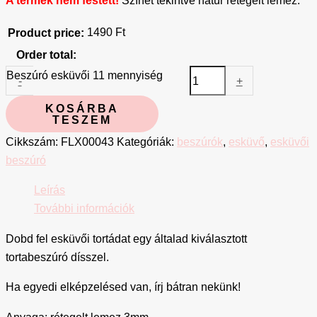
1490
Ft
Product price:
Order total:
Beszúró esküvői 11 mennyiség
-
+
KOSÁRBA
TESZEM
Cikkszám:
FLX00043
Kategóriák:
beszúrók
,
esküvő
,
esküvői
beszúró
Leírás
További információk
Dobd fel esküvői tortádat egy általad kiválasztott
tortabeszúró dísszel.
Ha egyedi elképzelésed van, írj bátran nekünk!
Anyaga: rétegelt lemez 3mm