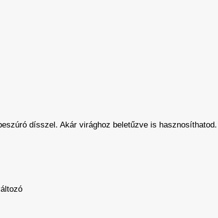
tabeszúró dísszel. Akár virághoz beletűzve is hasznosíthatod.
áltozó