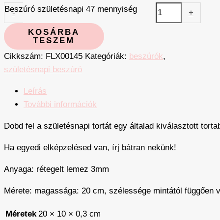
Beszúró születésnapi 47 mennyiség
-
+
KOSÁRBA
TESZEM
Cikkszám:
FLX00145
Kategóriák:
beszúrók
,
születésnapi beszúró
Leírás
További információk
Dobd fel a születésnapi tortát egy általad kiválasztott tor
Ha egyedi elképzelésed van, írj bátran nekünk!
Anyaga: rétegelt lemez 3mm
Mérete: magassága: 20 cm, szélessége mintától függően v
Méretek
20 × 10 × 0,3 cm