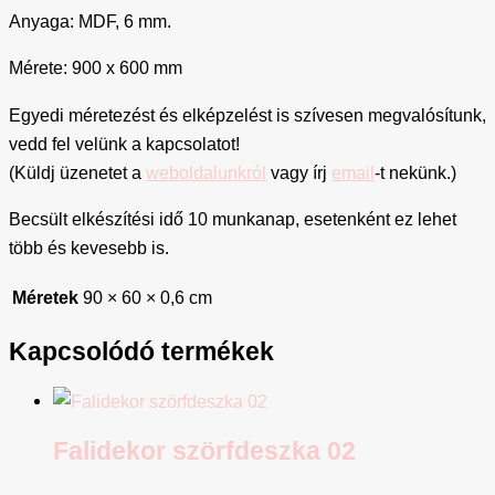
Anyaga: MDF, 6 mm.
Mérete: 900 x 600 mm
Egyedi méretezést és elképzelést is szívesen megvalósítunk,
vedd fel velünk a kapcsolatot!
(Küldj üzenetet a
weboldalunkról
vagy írj
email
-t nekünk.)
Becsült elkészítési idő 10 munkanap, esetenként ez lehet
több és kevesebb is.
Méretek
90 × 60 × 0,6 cm
Kapcsolódó termékek
Falidekor szörfdeszka 02