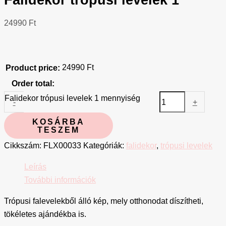
24990
Ft
24990
Ft
Product price:
Order total:
Falidekor trópusi levelek 1 mennyiség
-
+
KOSÁRBA
TESZEM
Cikkszám:
FLX00033
Kategóriák:
falidekor
,
trópusi levelek
Leírás
További információk
Trópusi falevelekből álló kép, mely otthonodat díszítheti,
tökéletes ajándékba is.