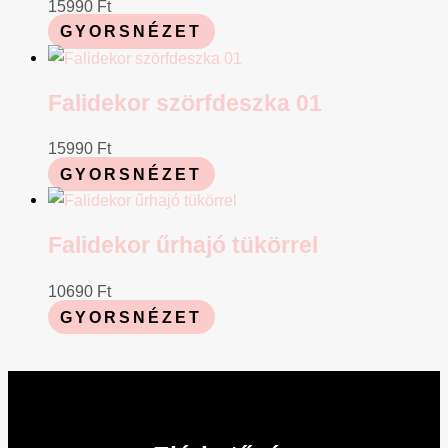
15990
Ft
GYORSNÉZET
Falidekor szörfdeszka 01
15990
Ft
GYORSNÉZET
Falidekor űrhajó tükörrel
10690
Ft
GYORSNÉZET