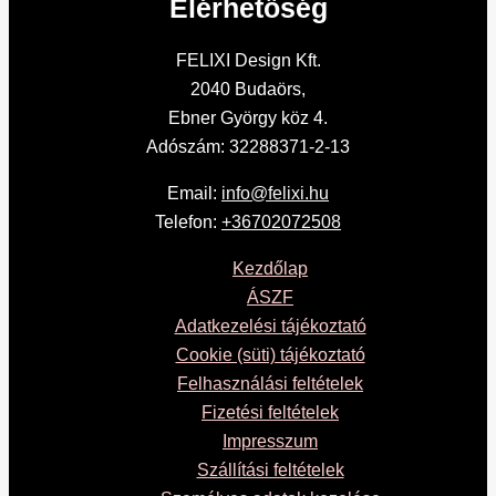
Elérhetőség
FELIXI Design Kft.
2040 Budaörs,
Ebner György köz 4.
Adószám: 32288371-2-13
Email:
info@felixi.hu
Telefon:
+36702072508
Kezdőlap
ÁSZF
Adatkezelési tájékoztató
Cookie (süti) tájékoztató
Felhasználási feltételek
Fizetési feltételek
Impresszum
Szállítási feltételek