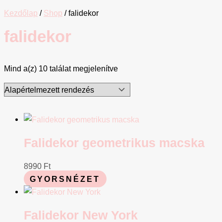
Kezdőlap
/
Shop
/ falidekor
falidekor
Mind a(z) 10 találat megjelenítve
Falidekor geometrikus macska
8990
Ft
GYORSNÉZET
Falidekor New York