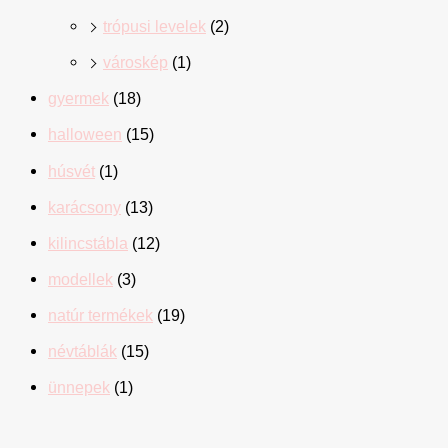
trópusi levelek
(2)
városkép
(1)
gyermek
(18)
halloween
(15)
húsvét
(1)
karácsony
(13)
kilincstábla
(12)
modellek
(3)
natúr termékek
(19)
névtáblák
(15)
ünnepek
(1)