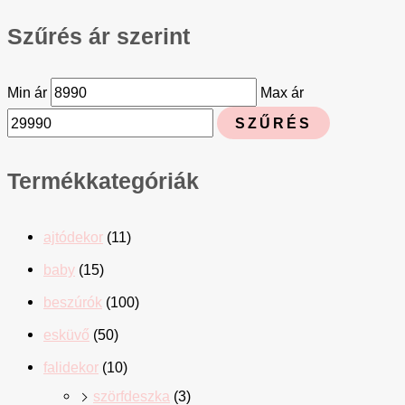
Szűrés ár szerint
Min ár
Max ár
SZŰRÉS
Termékkategóriák
ajtódekor
(11)
baby
(15)
beszúrók
(100)
esküvő
(50)
falidekor
(10)
szörfdeszka
(3)