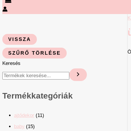
K
VISSZA
Ö
SZŰRŐ TÖRLÉSE
Keresés
Termékkategóriák
ajtódekor
(11)
baby
(15)