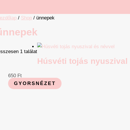
ezdőlap
/
Shop
/ ünnepek
ünnepek
sszesen 1 találat
Húsvéti tojás nyuszival
650
Ft
GYORSNÉZET