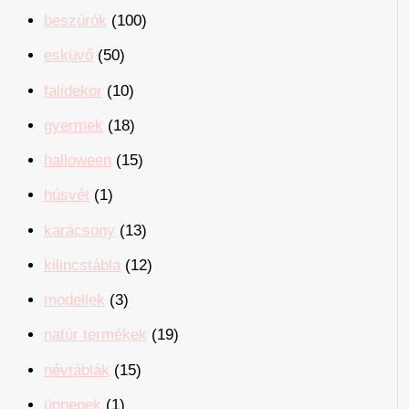
beszúrók
(100)
esküvő
(50)
falidekor
(10)
gyermek
(18)
halloween
(15)
húsvét
(1)
karácsony
(13)
kilincstábla
(12)
modellek
(3)
natúr termékek
(19)
névtáblák
(15)
ünnepek
(1)